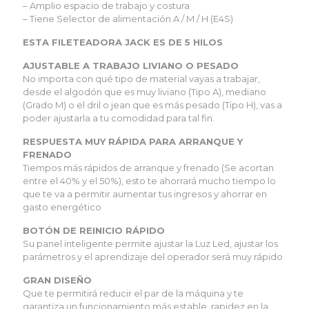
– Amplio espacio de trabajo y costura
– Tiene Selector de alimentación A / M / H (E4S)
ESTA FILETEADORA JACK ES DE 5 HILOS
AJUSTABLE A TRABAJO LIVIANO O PESADO
No importa con qué tipo de material vayas a trabajar,
desde el algodón que es muy liviano (Tipo A), mediano
(Grado M) o el dril o jean que es más pesado (Tipo H), vas a
poder ajustarla a tu comodidad para tal fin.
RESPUESTA MUY RÁPIDA PARA ARRANQUE Y
FRENADO
Tiempos más rápidos de arranque y frenado (Se acortan
entre el 40% y el 50%), esto te ahorrará mucho tiempo lo
que te va a permitir aumentar tus ingresos y ahorrar en
gasto energético
BOTÓN DE REINICIO RÁPIDO
Su panel inteligente permite ajustar la Luz Led, ajustar los
parámetros y el aprendizaje del operador será muy rápido
GRAN DISEÑO
Que te permitirá reducir el par de la máquina y te
garantiza un funcionamiento más estable, rapidez en la