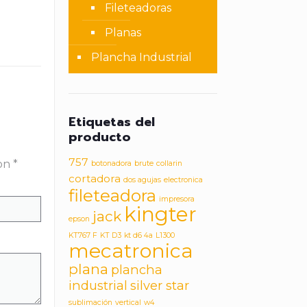
Fileteadoras
Planas
Plancha Industrial
Etiquetas del
producto
”
757
con
*
botonadora
brute
collarin
cortadora
dos agujas
electronica
fileteadora
impresora
kingter
jack
epson
KT767 F
KT D3
kt d6 4a
L1300
mecatronica
plana
plancha
industrial
silver star
sublimación
vertical
w4