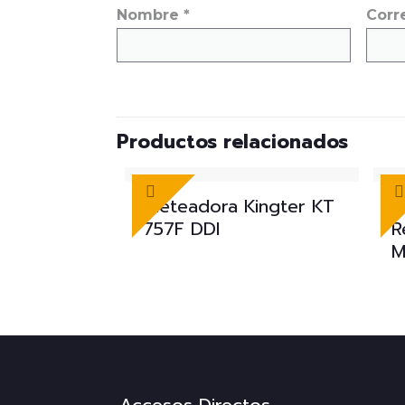
Nombre
*
Corr
Productos relacionados
Fileteadora Kingter KT
C
757F DDI
R
M