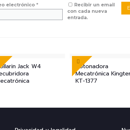
eo electrónico
*
Recibir un email
con cada nueva
entrada.
ollarin Jack W4
Botonadora
ecubridora
Mecatrónica Kingte
ecatrónica
KT-1377