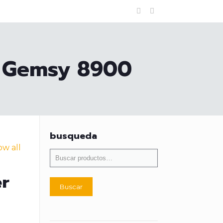
l Gemsy 8900
busqueda
w all
r
Buscar