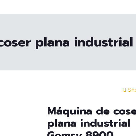
coser plana industria
Sho
Máquina de cose
plana industrial
Gemsy 8900