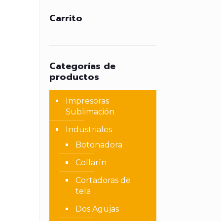
Carrito
Categorías de
productos
Impresoras
Sublimación
Industriales
Botonadora
Collarín
Cortadoras de
tela
Dos Agujas