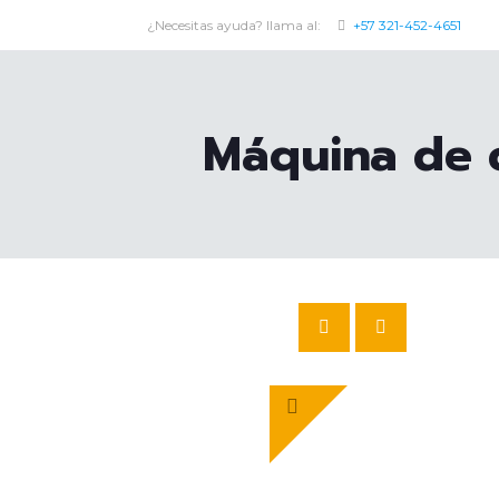
¿Necesitas ayuda? llama al:
+57 321-452-4651
Máquina de 