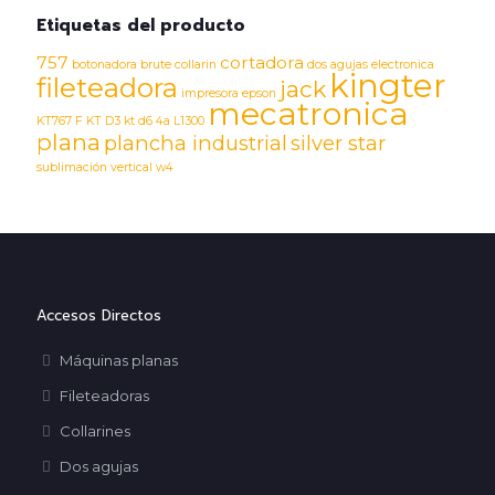
Etiquetas del producto
757
cortadora
botonadora
brute
collarin
dos agujas
electronica
kingter
fileteadora
jack
impresora epson
mecatronica
KT767 F
KT D3
kt d6 4a
L1300
plana
plancha industrial
silver star
sublimación
vertical
w4
Accesos Directos
Máquinas planas
Fileteadoras
Collarines
Dos agujas