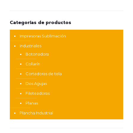
Categorías de productos
Impresoras Sublimación
Industriales
Botonadora
Collarín
Cortadoras de tela
Dos Agujas
Fileteadoras
Planas
Plancha Industrial