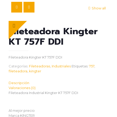
Show all
Fileteadora Kingter
KT 757F DDI
Fileteadora Kingter KT 757F DDI
Categorías:
Fileteadoras
,
Industriales
Etiquetas:
757
,
fileteadora
,
kingter
Descripción
Valoraciones (0)
Fileteadora Industrial Kingter KT 757F DDI
Al mejor precio
Marca KINGTER